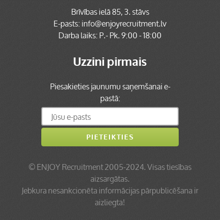
Brīvības ielā 85, 3. stāvs
E-pasts:
info@enjoyrecruitment.lv
Darba laiks: P.- Pk. 9:00 - 18:00
Uzzini pirmais
Piesakieties jaunumu saņemšanai e-
pastā:
©
ENJOY Recruitment
2005-2024. Visas tiesības
aizsargātas.
Jebkura nesankcionēta informācijas pārpublicēšana ir
aizliegta!