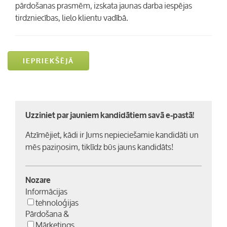
pārdošanas prasmēm, izskata jaunas darba iespējas
tirdzniecības, lielo klientu vadībā.
IEPRIEKŠĒJĀ
Uzziniet par jauniem kandidātiem savā e-pastā!
Atzīmējiet, kādi ir Jums nepieciešamie kandidāti un
mēs paziņosim, tiklīdz būs jauns kandidāts!
Nozare
Informācijas
tehnoloģijas
Pārdošana &
Mārketings