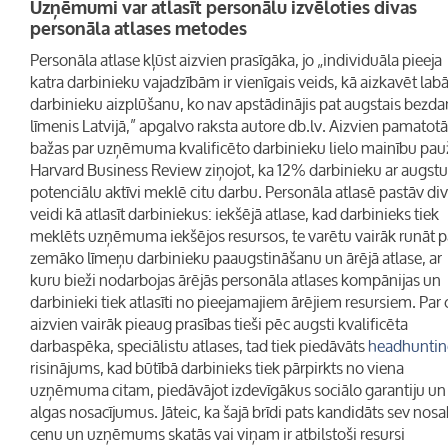
Uzņēmumi var atlasīt personālu izvēloties divas
personāla atlases metodes
Personāla atlase kļūst aizvien prasīgāka, jo „individuāla pieeja
katra darbinieku vajadzībām ir vienīgais veids, kā aizkavēt lab
darbinieku aizplūšanu, ko nav apstādinājis pat augstais bezda
līmenis Latvijā,” apgalvo raksta autore db.lv. Aizvien pamatot
bažas par uzņēmuma kvalificēto darbinieku lielo mainību pauž
Harvard Business Review ziņojot, ka 12% darbinieku ar augstu
potenciālu aktīvi meklē citu darbu. Personāla atlasē pastāv div
veidi kā atlasīt darbiniekus: iekšējā atlase, kad darbinieks tiek
meklēts uzņēmuma iekšējos resursos, te varētu vairāk runāt p
zemāko līmeņu darbinieku paaugstināšanu un ārējā atlase, ar
kuru bieži nodarbojas ārējās personāla atlases kompānijas un
darbinieki tiek atlasīti no pieejamajiem ārējiem resursiem. Par 
aizvien vairāk pieaug prasības tieši pēc augsti kvalificēta
darbaspēka, speciālistu atlases, tad tiek piedāvāts
headhuntin
risinājums, kad būtībā darbinieks tiek pārpirkts no viena
uzņēmuma citam, piedāvājot izdevīgākus sociālo garantiju un
algas nosacījumus. Jāteic, ka šajā brīdi pats kandidāts sev nos
cenu un uzņēmums skatās vai viņam ir atbilstoši resursi