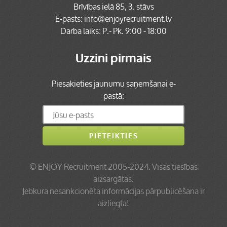
Brīvības ielā 85, 3. stāvs
E-pasts:
info@enjoyrecruitment.lv
Darba laiks: P.- Pk. 9:00 - 18:00
Uzzini pirmais
Piesakieties jaunumu saņemšanai e-
pastā:
©
ENJOY Recruitment
2005-2024. Visas tiesības
aizsargātas.
Jebkura nesankcionēta informācijas pārpublicēšana ir
aizliegta!