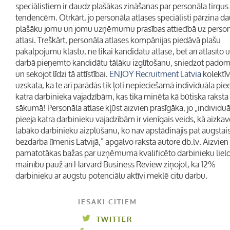
speciālistiem ir daudz plašākas zināšanas par personāla tirgus
tendencēm. Otrkārt, jo personāla atlases speciālisti pārzina d
plašāku jomu un jomu uzņēmumu prasības attiecībā uz perso
atlasi. Treškārt, personāla atlases kompānijas piedāvā plašu
pakalpojumu klāstu, ne tikai kandidātu atlasē, bet arī atlasīto 
darbā pieņemto kandidātu tālāku izglītošanu, sniedzot pado
un sekojot līdzi tā attīstībai.
ENJOY Recruitment Latvia
kolektīv
uzskata, ka te arī parādās tik ļoti nepieciešamā individuāla pie
katra darbinieka vajadzībām, kas tika minēta kā būtiska raksta
sākumā!
Personāla atlase kļūst aizvien prasīgāka, jo „individu
pieeja katra darbinieku vajadzībām ir vienīgais veids, kā aizkav
labāko darbinieku aizplūšanu, ko nav apstādinājis pat augstai
bezdarba līmenis Latvijā,” apgalvo raksta autore db.lv. Aizvien
pamatotākas bažas par uzņēmuma kvalificēto darbinieku liel
mainību pauž arī Harvard Business Review ziņojot, ka 12%
darbinieku ar augstu potenciālu aktīvi meklē citu darbu.
IESAKI CITIEM
TWITTER