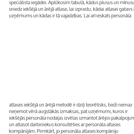
speciālista iegādei. Aplūkosim tabulā, kādus plusus un mīnus
sniedz iekšējā un ārējā atlase, lai izprastu, kādai atlasei gatavs 
uzņēmums un kādas ir tā vajadzības:
Lai arī ieskats personāla
atlases iekšējā un ārējā metodē ir dziļi teorētisks, bieži nemaz
neņemot vērā augstākās izmaksas, pat uzņēmumi, kuros ir
iekšējās personāla nodaļas izvēlas izmantot ārējos pakalpoj
un atlasot darbiniekus konsultēties ar personāla atlases
kompānijām. Pirmkārt, jo personāla atlases kompāniju