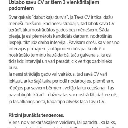
Uzlabo savu CV ar šiem 3 vienkāršajiem
padomiem
Svarīgākais “dabūt kāju durvīs”. Ja Tavā CV ir tikai dažu
mēnešu tukšumi, kad neesi strādājis, tad labāk savā CV
uzrādīt tikai nostrādātos gadus bez mēnešiem. Šāda
pieeja, ja esi piemērots kandidāts darbam, nodrošinās
iespēju tikt līdz darba intervijai. Pavisam droši, ka viens no
intervijas pirmajiem jautājumiem būs par konkrētu
nostrādāto termiņu katrā darbā, taču galvenais, ka esi
ticis līdz intervijai un vari parādīt, cik vērtīgs darbinieks
būsi.
Ja neesi strādājis gadu vai vairākus, tad savā CV vari
iekļaut, ar ko šajā laika periodā nodarbojies, piemēram,
rūpējos par saviem bērniem, veltīju laiku ceļošanai. Tas
nav obligāti, kā arī – dažreiz tas var nostrādāt, dažreiz nē,
jo tas atkarīgs no tā, kāda tipa cilvēks lasa Tavu CV.
Pārzini jaunākās tendences.
Viens no vienkāršākajiem veidiem, lai parādītu, ka laiks,