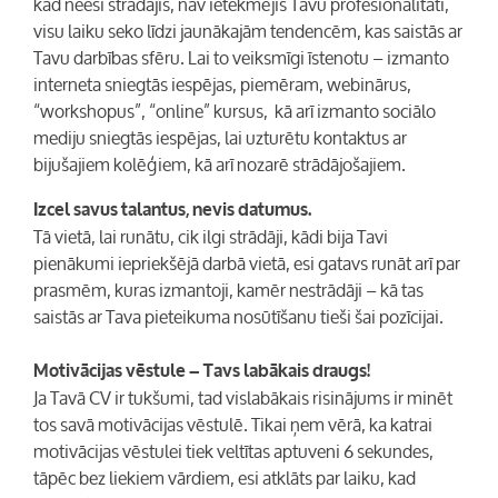
kad neesi strādājis, nav ietekmējis Tavu profesionalitāti,
visu laiku seko līdzi jaunākajām tendencēm, kas saistās ar
Tavu darbības sfēru. Lai to veiksmīgi īstenotu – izmanto
interneta sniegtās iespējas, piemēram, webinārus,
“workshopus”, “online” kursus, kā arī izmanto sociālo
mediju sniegtās iespējas, lai uzturētu kontaktus ar
bijušajiem kolēģiem, kā arī nozarē strādājošajiem.
Izcel savus talantus, nevis datumus.
Tā vietā, lai runātu, cik ilgi strādāji, kādi bija Tavi
pienākumi iepriekšējā darbā vietā, esi gatavs runāt arī par
prasmēm, kuras izmantoji, kamēr nestrādāji – kā tas
saistās ar Tava pieteikuma nosūtīšanu tieši šai pozīcijai.
Motivācijas vēstule – Tavs labākais draugs!
Ja Tavā CV ir tukšumi, tad vislabākais risinājums ir minēt
tos savā motivācijas vēstulē. Tikai ņem vērā, ka katrai
motivācijas vēstulei tiek veltītas aptuveni 6 sekundes,
tāpēc bez liekiem vārdiem, esi atklāts par laiku, kad