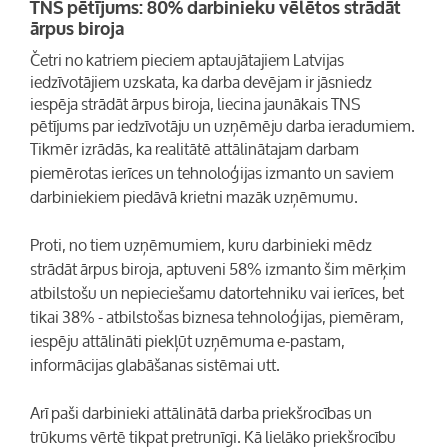
TNS pētījums: 80% darbinieku vēlētos strādāt
ārpus biroja
Četri no katriem pieciem aptaujātajiem Latvijas
iedzīvotājiem uzskata, ka darba devējam ir jāsniedz
iespēja strādāt ārpus biroja, liecina jaunākais TNS
pētījums par iedzīvotāju un uzņēmēju darba ieradumiem.
Tikmēr izrādās, ka realitātē attālinātajam darbam
piemērotas ierīces un tehnoloģijas izmanto un saviem
darbiniekiem piedāvā krietni mazāk uzņēmumu.
Proti, no tiem uzņēmumiem, kuru darbinieki mēdz
strādāt ārpus biroja, aptuveni 58% izmanto šim mērķim
atbilstošu un nepieciešamu datortehniku vai ierīces, bet
tikai 38% - atbilstošas biznesa tehnoloģijas, piemēram,
iespēju attālināti piekļūt uzņēmuma e-pastam,
informācijas glabāšanas sistēmai utt.
Arī paši darbinieki attālinātā darba priekšrocības un
trūkums vērtē tikpat pretrunīgi. Kā lielāko priekšrocību