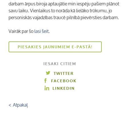
darbam ārpus biroja aptaujātie min iespēju pašiem plānot
savu laiku. Vienlaikus to norāda kā lielāko trūkumu, jo
personiskās vajadzības traucē pilnībā pievērsties darbam.
Vairāk par šo
lasi šeit
.
PIESAKIES JAUNUMIEM E-PASTĀ!
IESAKI CITIEM
TWITTER
FACEBOOK
LINKEDIN
< Atpakaļ