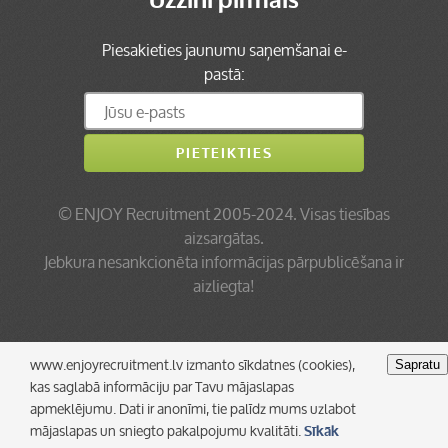
Uzzini pirmais
Piesakieties jaunumu saņemšanai e-
pastā:
©
ENJOY Recruitment
2005-2024. Visas tiesības
aizsargātas.
Jebkura nesankcionēta informācijas pārpublicēšana ir
aizliegta!
www.enjoyrecruitment.lv izmanto sīkdatnes (cookies),
Sapratu
kas saglabā informāciju par Tavu mājaslapas
apmeklējumu. Dati ir anonīmi, tie palīdz mums uzlabot
mājaslapas un sniegto pakalpojumu kvalitāti.
Sīkāk