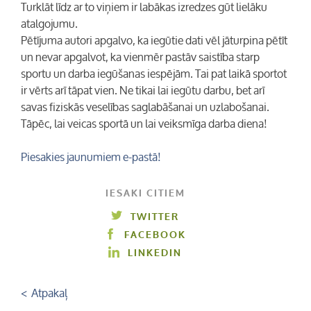
Turklāt līdz ar to viņiem ir labākas izredzes gūt lielāku
atalgojumu.
Pētījuma autori apgalvo, ka iegūtie dati vēl jāturpina pētīt
un nevar apgalvot, ka vienmēr pastāv saistība starp
sportu un darba iegūšanas iespējām. Tai pat laikā sportot
ir vērts arī tāpat vien. Ne tikai lai iegūtu darbu, bet arī
savas fiziskās veselības saglabāšanai un uzlabošanai.
Tāpēc, lai veicas sportā un lai veiksmīga darba diena!
Piesakies jaunumiem e-pastā!
IESAKI CITIEM
TWITTER
FACEBOOK
LINKEDIN
< Atpakaļ