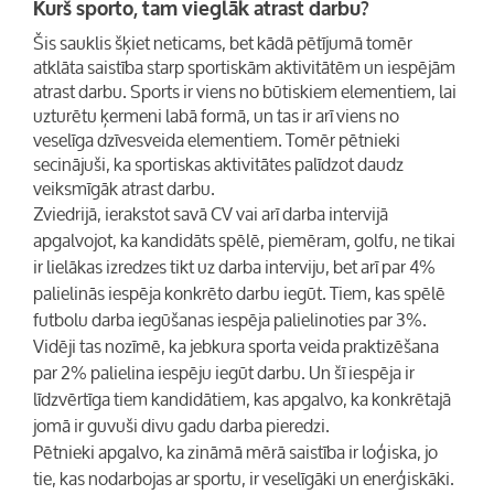
Kurš sporto, tam vieglāk atrast darbu?
Šis sauklis šķiet neticams, bet kādā pētījumā tomēr
atklāta saistība starp sportiskām aktivitātēm un iespējām
atrast darbu. Sports ir viens no būtiskiem elementiem, lai
uzturētu ķermeni labā formā, un tas ir arī viens no
veselīga dzīvesveida elementiem. Tomēr pētnieki
secinājuši, ka sportiskas aktivitātes palīdzot daudz
veiksmīgāk atrast darbu.
Zviedrijā, ierakstot savā CV vai arī darba intervijā
apgalvojot, ka kandidāts spēlē, piemēram, golfu, ne tikai
ir lielākas izredzes tikt uz darba interviju, bet arī par 4%
palielinās iespēja konkrēto darbu iegūt. Tiem, kas spēlē
futbolu darba iegūšanas iespēja palielinoties par 3%.
Vidēji tas nozīmē, ka jebkura sporta veida praktizēšana
par 2% palielina iespēju iegūt darbu. Un šī iespēja ir
līdzvērtīga tiem kandidātiem, kas apgalvo, ka konkrētajā
jomā ir guvuši divu gadu darba pieredzi.
Pētnieki apgalvo, ka zināmā mērā saistība ir loģiska, jo
tie, kas nodarbojas ar sportu, ir veselīgāki un enerģiskāki.