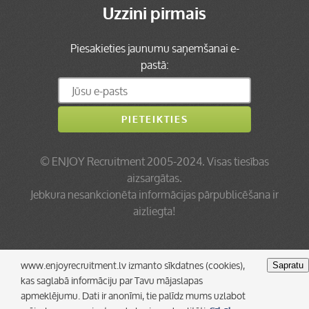
Uzzini pirmais
Piesakieties jaunumu saņemšanai e-
pastā:
©
ENJOY Recruitment
2005-2024. Visas tiesības
aizsargātas.
Jebkura nesankcionēta informācijas pārpublicēšana ir
aizliegta!
www.enjoyrecruitment.lv izmanto sīkdatnes (cookies),
Sapratu
kas saglabā informāciju par Tavu mājaslapas
apmeklējumu. Dati ir anonīmi, tie palīdz mums uzlabot