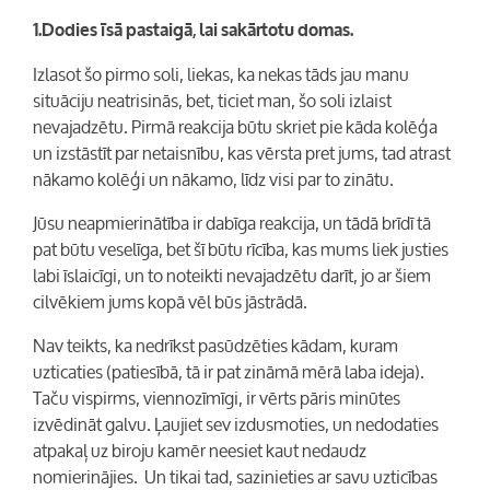
1.Dodies īsā pastaigā, lai sakārtotu domas.
Izlasot šo pirmo soli, liekas, ka nekas tāds jau manu
situāciju neatrisinās, bet, ticiet man, šo soli izlaist
nevajadzētu. Pirmā reakcija būtu skriet pie kāda kolēģa
un izstāstīt par netaisnību, kas vērsta pret jums, tad atrast
nākamo kolēģi un nākamo, līdz visi par to zinātu.
Jūsu neapmierinātība ir dabīga reakcija, un tādā brīdī tā
pat būtu veselīga, bet šī būtu rīcība, kas mums liek justies
labi īslaicīgi, un to noteikti nevajadzētu darīt, jo ar šiem
cilvēkiem jums kopā vēl būs jāstrādā.
Nav teikts, ka nedrīkst pasūdzēties kādam, kuram
uzticaties (patiesībā, tā ir pat zināmā mērā laba ideja).
Taču vispirms, viennozīmīgi, ir vērts pāris minūtes
izvēdināt galvu. Ļaujiet sev izdusmoties, un nedodaties
atpakaļ uz biroju kamēr neesiet kaut nedaudz
nomierinājies. Un tikai tad, sazinieties ar savu uzticības