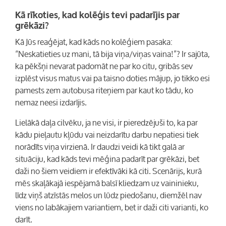
Kā rīkoties, kad kolēģis tevi padarījis par
grēkāzi?
Kā Jūs reaģējat, kad kāds no kolēģiem pasaka:
“Neskatieties uz mani, tā bija viņa/viņas vaina!”? Ir sajūta,
ka pēkšņi nevarat padomāt ne par ko citu, gribās sev
izplēst visus matus vai pa taisno doties mājup, jo tikko esi
pamests zem autobusa riteņiem par kaut ko tādu, ko
nemaz neesi izdarījis.
Lielākā daļa cilvēku, ja ne visi, ir pieredzējuši to, ka par
kādu pieļautu kļūdu vai neizdarītu darbu nepatiesi tiek
norādīts viņa virzienā. Ir daudzi veidi kā tikt galā ar
situāciju, kad kāds tevi mēģina padarīt par grēkāzi, bet
daži no šiem veidiem ir efektīvāki kā citi. Scenārijs, kurā
mēs skaļākajā iespējamā balsī kliedzam uz vaininieku,
līdz viņš atzīstās melos un lūdz piedošanu, diemžēl nav
viens no labākajiem variantiem, bet ir daži citi varianti, ko
darīt.