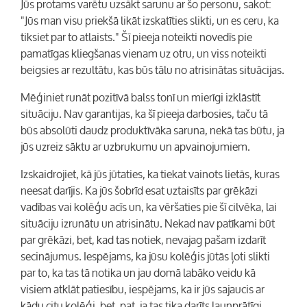
Jūs protams varētu uzsākt sarunu ar šo personu, sakot:
"Jūs man visu priekšā likāt izskatīties slikti, un es ceru, ka
tiksiet par to atlaists." Šī pieeja noteikti novedīs pie
pamatīgas kliegšanas vienam uz otru, un viss noteikti
beigsies ar rezultātu, kas būs tālu no atrisinātas situācijas.
Mēģiniet runāt pozitīvā balss tonī un mierīgi izklāstīt
situāciju. Nav garantijas, ka šī pieeja darbosies, taču tā
būs absolūti daudz produktīvāka saruna, nekā tas būtu, ja
jūs uzreiz sāktu ar uzbrukumu un apvainojumiem.
Izskaidrojiet, kā jūs jūtaties, ka tiekat vainots lietās, kuras
neesat darījis. Ka jūs šobrīd esat uztaisīts par grēkāzi
vadības vai kolēģu acīs un, ka vēršaties pie šī cilvēka, lai
situāciju izrunātu un atrisinātu. Nekad nav patīkami būt
par grēkāzi, bet, kad tas notiek, nevajag pašam izdarīt
secinājumus. Iespējams, ka jūsu kolēģis jūtās ļoti slikti
par to, ka tas tā notika un jau domā labāko veidu kā
visiem atklāt patiesību, iespējams, ka ir jūs sajaucis ar
kādu citu kolēģi, bet, pat, ja tas tika darīts ļaunprātīgi,