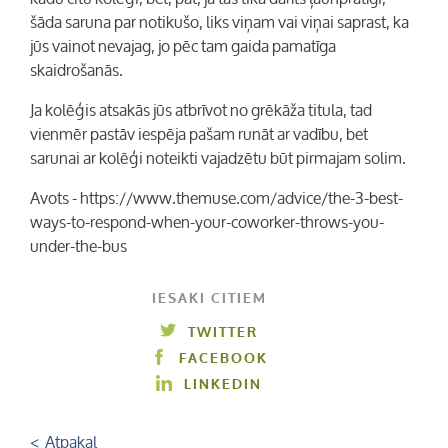
šāda saruna par notikušo, liks viņam vai viņai saprast, ka
jūs vainot nevajag, jo pēc tam gaida pamatīga
skaidrošanās.
Ja kolēģis atsakās jūs atbrīvot no grēkāža titula, tad
vienmēr pastāv iespēja pašam runāt ar vadību, bet
sarunai ar kolēģi noteikti vajadzētu būt pirmajam solim.
Avots - https://www.themuse.com/advice/the-3-best-
ways-to-respond-when-your-coworker-throws-you-
under-the-bus
IESAKI CITIEM
TWITTER
FACEBOOK
LINKEDIN
< Atpakaļ