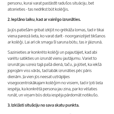
personu, kurai varat pastāstīt radušos situāciju, bet
atcerieties - tas nedrīkst būt kolēģis.
2. Ieplāno laiku, kad ar vainīgo izrunāties.
Ja jūs patiešām gribat izkļūt no grēkāža lomas, tad ir tikai
viena pareizā lieta, ko varat darīt - noorganizējiet tikšanos
ar kolēģi. Lai arī cik smaga šī saruna būtu, tas ir jāizrunā.
Sazinieties ar konkrēto kolēģi un pajautājiet, kad abi
varētu satikties un izrunāt vienu jautājumu. Variet to
izrunāt jau uzreiz tajā pašā dienā, taču, ja jūtiet, ka iekšā
joprojām viss vārās, tad labāk izrunāties pēc pāris
dienām. Ja vien jūs neesat uztrāpījies
visegocentriskākajam kolēģim no visiem, tad ir ļoti liela
iespēja, ka konkrētā persona jau zina, par ko vēlaties
runāt, un viņam būs dota iespēja pārdomāt notikušo.
3. Izklāsti situāciju no sava skatu punkta.