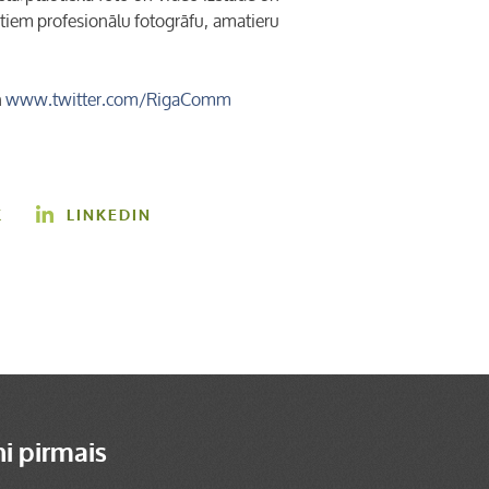
tiem profesionālu fotogrāfu, amatieru
n
www.twitter.com/RigaComm
K
LINKEDIN
ni pirmais