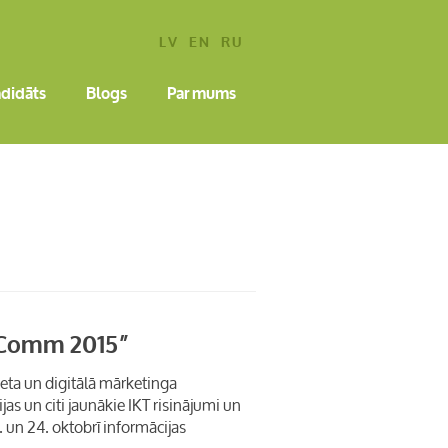
LV
EN
RU
ndidāts
Blogs
Par mums
a Comm 2015”
ta un digitālā mārketinga
as un citi jaunākie IKT risinājumi un
 un 24. oktobrī informācijas