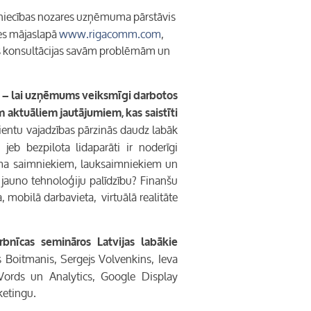
mniecības nozares uzņēmuma pārstāvis
des mājaslapā
www.rigacomm.com
,
s konsultācijas savām problēmām un
 – lai uzņēmums veiksmīgi darbotos
em aktuāliem jautājumiem, kas saistīti
lientu vajadzības pārzinās daudz labāk
jeb bezpilota lidaparāti ir noderīgi
uma saimniekiem, lauksaimniekiem un
 jauno tehnoloģiju palīdzību? Finanšu
, mobilā darbavieta, virtuālā realitāte
rbnīcas semināros Latvijas labākie
s Boitmanis, Sergejs Volvenkins, Ieva
Words
un
Analytics, Google Display
ketingu.