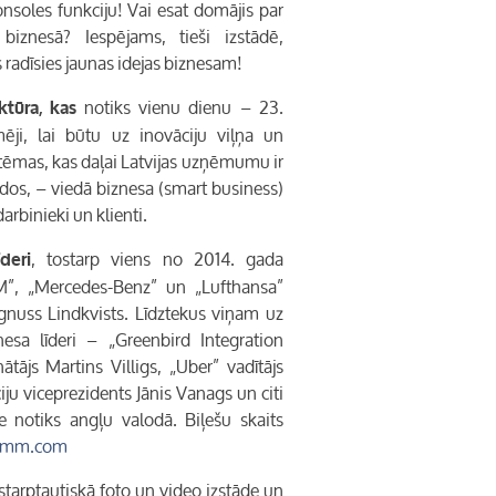
konsoles funkciju! Vai esat domājis par
biznesā? Iespējams, tieši izstādē,
s radīsies jaunas idejas biznesam!
notiks vienu dienu – 23.
ktūra
, kas
ēji, lai būtu uz inovāciju viļņa un
tēmas, kas daļai Latvijas uzņēmumu ir
ados, – viedā biznesa (
smart business
)
rbinieki un klienti.
, tostarp viens no 2014. gada
deri
BM”, „Mercedes-Benz” un „Lufthansa”
gnuss Lindkvists. Līdztekus viņam uz
nesa līderi – „Greenbird Integration
ātājs Martins Villigs, „Uber” vadītājs
ju viceprezidents Jānis Vanags un citi
ce notiks angļu valodā. Biļešu skaits
omm.com
tarptautiskā foto un video izstāde un