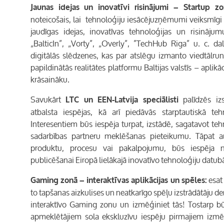
Jaunas idejas un inovatīvi risinājumi –
Startup
zo
noteicošais, lai tehnoloģiju iesācējuzņēmumi veiksmīgi a
jaudīgas idejas, inovatīvas tehnoloģijas un risinā
„BalticIn”, „Vorty”, „Overly”, ”TechHub Riga” u. c. 
digitālās slēdzenes, kas par atslēgu izmanto viedtālrun
papildinātās realitātes platformu Baltijas valstīs – aplikā
krāsaināku.
Savukārt
palīdzēs izs
LTC
un
EEN-Latvija
speciālisti
atbalsta iespējas, kā arī piedāvās starptautiskā te
Interesentiem būs iespēja turpat, izstādē, sagatavot teh
sadarbības partneru meklēšanas pieteikumu. Tāpat arī
produktu, procesu vai pakalpojumu, būs iespēja n
publicēšanai Eiropā lielākajā inovatīvo tehnoloģiju datub
esat
Gaming
zonā – interaktīvas aplikācijas un spēles:
to tapšanas aizkulises un neatkarīgo spēļu izstrādātāju d
interaktīvo
Gaming
zonu un izmēģiniet tās! Tostarp bū
apmeklētājiem sola ekskluzīvu iespēju pirmajiem izmē