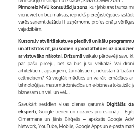
tehnoloģiju risinājumu izstādē „RIGA COMM 2015”.
, kur jebkuras tautsai
Pirmoreiz MVU konsultāciju zona
vienuviet un bez maksas, iepriekš piereģistrējoties izstā
varēs saņemt dažādu IT uzņēmumu profesionāļu vērtīga
vajadzībām.
Kursors.lv
atvērtā skatuve piedāvā unikālu programmu
un attīstītos rīt, jau šodien ir jārod atbildes uz daudzi
veikalu pārdevēji savu k
ar vistuvāko nākotni. Drīzumā
par pašu pircēju, bet kā būs jūsu veikalā? Vai droni 
arhitektiem, apsargiem, žurnālistiem, nekustamā īpaš
celtniekiem? Kā vieglāk mācīties un vairāk iemācīties ar
tehnoloģijas, mazumtirdzniecība un e-biznesa lokalizācija
biznesam un vēl, un vēl...
Savukārt sestdien visas dienas garumā
Digitālās da
,
Google
treneri un nozares profesionāļi – Egil
eksperti
Cimermane un Jānis Birģelis – apskatīs
Google Ad
Network, YouTube, Mobile, Google Apps
un e-pasta mār