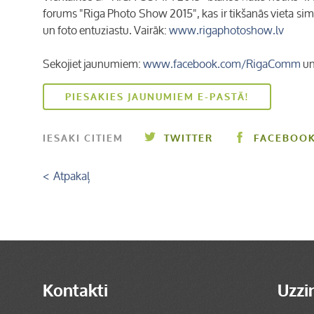
forums "Riga Photo Show 2015", kas ir tikšanās vieta sim
un foto entuziastu. Vairāk:
www.rigaphotoshow.lv
Sekojiet jaunumiem:
www.facebook.com/RigaComm
u
PIESAKIES JAUNUMIEM E-PASTĀ!
IESAKI CITIEM
TWITTER
FACEBOO
< Atpakaļ
Kontakti
Uzzi