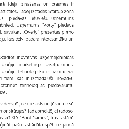
ideja, zināšanas un prasmes ir
nā:
ttīstītos. Tādēļ izstādes
Startup
zonā
jumus piedāvās lietuviešu uzņēmums
dalībnieki. Uzņēmums "Vorty” piedāvā
i, savukārt „Overly” ­prezentēs pirmo
ciju, kas dzīvi padara interesantāku un
kaidrot inovatīvas uzņēmējdarbības
hnoloģiju mārketinga pakalpojumus.
noloģiju, tehnoloģisku risinājumu vai
 tiem, kas ir izstrādājuši inovatīvu
oformēt tehnoloģijas piedāvājumu
āzē.
 videospēļu entuziasts un Jūs interesē
emonstrācijas? Tad apmeklējiet radošo,
s arī SIA “Bool Games”, kas izstādē
ģināt pašu izstrādāto spēli uz jaunā