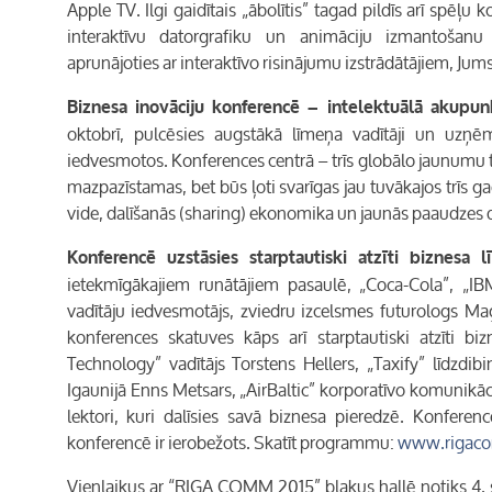
Apple TV. Ilgi gaidītais „ābolītis” tagad pildīs arī spēļu 
interaktīvu datorgrafiku un animāciju izmantošanu 
aprunājoties ar interaktīvo risinājumu izstrādātājiem, Jum
Biznesa inovāciju konferencē – intelektuālā akupun
oktobrī, pulcēsies augstākā līmeņa vadītāji un uzņēm
iedvesmotos. Konferences centrā – trīs globālo jaunumu 
mazpazīstamas, bet būs ļoti svarīgas jau tuvākajos trīs g
vide, dalīšanās (
sharing
) ekonomika un jaunās paaudzes da
Konferencē uzstāsies starptautiski atzīti biznesa lī
ietekmīgākajiem runātājiem pasaulē, „Coca-Cola”, „I
vadītāju iedvesmotājs, zviedru izcelsmes futurologs Ma
konferences skatuves kāps arī starptautiski atzīti biz
Technology” vadītājs Torstens Hellers, „Taxify” līdzdibin
Igaunijā Enns Metsars, „AirBaltic” korporatīvo komunikāci
lektori, kuri dalīsies savā biznesa pieredzē. Konferen
konferencē ir ierobežots. Skatīt programmu:
www.rigac
Vienlaikus ar “RIGA COMM 2015” blakus hallē notiks 4. s