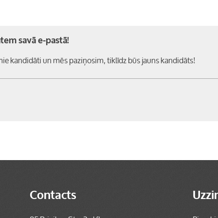
tem savā e-pastā!
mie kandidāti un mēs paziņosim, tiklīdz būs jauns kandidāts!
Contacts
Uzzi